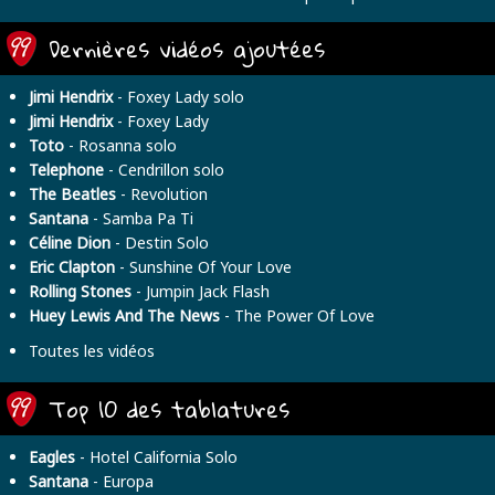
Dernières vidéos ajoutées
Jimi Hendrix
- Foxey Lady solo
Jimi Hendrix
- Foxey Lady
Toto
- Rosanna solo
Telephone
- Cendrillon solo
The Beatles
- Revolution
Santana
- Samba Pa Ti
Céline Dion
- Destin Solo
Eric Clapton
- Sunshine Of Your Love
Rolling Stones
- Jumpin Jack Flash
Huey Lewis And The News
- The Power Of Love
Toutes les vidéos
Top 10 des tablatures
Eagles
- Hotel California Solo
Santana
- Europa