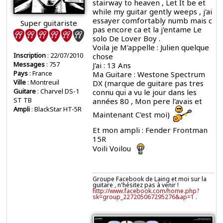
stairway to heaven , Let It be et
while my guitar gently weeps , j'ai
essayer comfortably numb mais c
Super guitariste
pas encore ca et la j'entame Le
solo De Lover Boy .
Voila je M'appelle : Julien quelque
Inscription
: 22/07/2010
chose
Messages
: 757
J'ai : 13 Ans
Pays
: France
Ma Guitare : Westone Spectrum
Ville
: Montreuil
DX (marque de guitare pas tres
Guitare
: Charvel DS-1
connu qui a vu le jour dans les
ST TB
années 80 , Mon pere l'avais et
Ampli
: BlackStar HT-5R
Maintenant C'est moi)
Et mon ampli : Fender Frontman
15R
Voili Voilou
Groupe Facebook de Laing et moi sur la
guitare , n'hésitez pas à venir !
http://www.facebook.com/home.php?
sk=group_227205067295276&ap=1
.